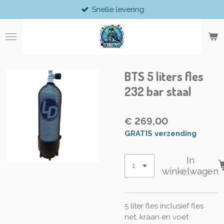
Snelle levering
Ga
direct
naar
de
hoofdinhoud
BTS 5 liters fles
232 bar staal
€ 269,00
GRATIS verzending
In
winkelwagen
5 liter fles inclusief fles
net, kraan en voet