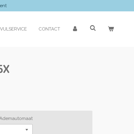
ent
VULSERVICE
CONTACT
5X
g Ademautomaat