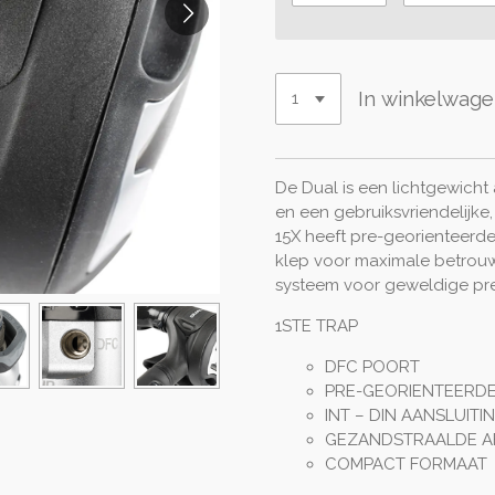
In winkelwag
De Dual is een lichtgewic
en een gebruiksvriendelijke
15X heeft pre-georienteer
klep voor maximale betrouw
systeem voor geweldige pre
1STE TRAP
DFC POORT
PRE-GEORIENTEERD
INT – DIN AANSLUITI
GEZANDSTRAALDE A
COMPACT FORMAAT