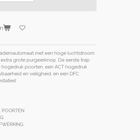
en
ht ademautomaat met een hoge luchtstroom
, extra grote purgeerknop. De eerste trap
de hogedruk poorten, een ACT hogedruk
baarheid en veiligheid, en een DFC
staties!
E POORTEN
NG
FWERKING