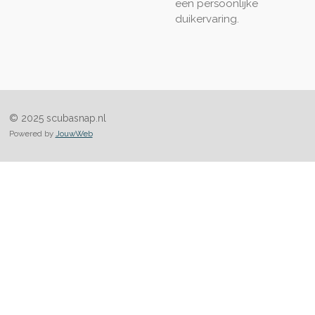
een persoonlijke
duikervaring.
© 2025 scubasnap.nl
Powered by
JouwWeb