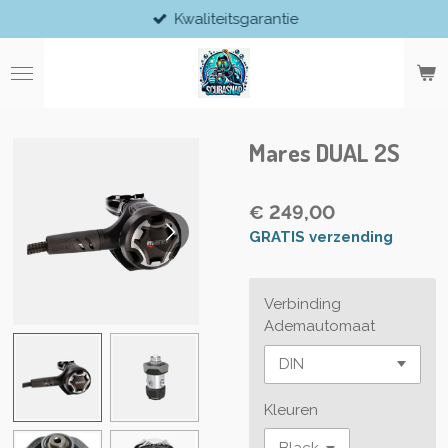
Kwaliteitsgarantie
Ga
direct
naar
de
hoofdinhoud
Mares DUAL 2S
€ 249,00
GRATIS verzending
Verbinding
Ademautomaat
Kleuren