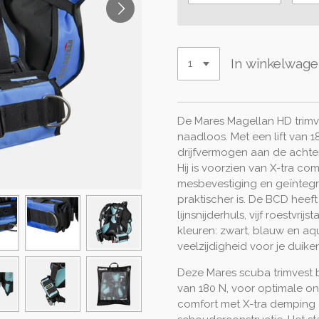
In winkelwag
De Mares Magellan HD trimve
naadloos. Met een lift van 
drijfvermogen aan de achte
Hij is voorzien van X-tra c
mesbevestiging en geïntegr
praktischer is. De BCD hee
lijnsnijderhuls, vijf roestvrij
kleuren: zwart, blauw en a
veelzijdigheid voor je duik
Deze Mares scuba trimvest bi
van 180 N, voor optimale o
comfort met X-tra demping