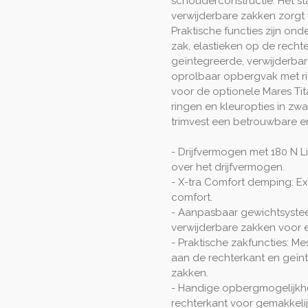
schouderconstructie. Het 
verwijderbare zakken zorgt
Praktische functies zijn on
zak, elastieken op de recht
geïntegreerde, verwijderbar
oprolbaar opbergvak met ri
voor de optionele Mares Titan
ringen en kleuropties in zw
trimvest een betrouwbare en
- Drijfvermogen met 180 N Li
over het drijfvermogen.
- X-tra Comfort demping: Ex
comfort.
- Aanpasbaar gewichtsyste
verwijderbare zakken voor 
- Praktische zakfuncties: M
aan de rechterkant en geïnt
zakken.
- Handige opbergmogelijkh
rechterkant voor gemakkeli