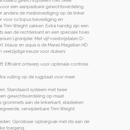
standaard gewichtsysteem met twee
 voor een aanpasbare gewichtsverdeling.
der andere de mesbevestiging op de linker
er voor octopus bevestiging en
e Trim Weight zakken. Extra handig zijn een
ts aan de rechterkant en een speciale hoes
ium Lijnsnijder. Met vijf roestvrijstalen D-
art, blauw en aqua is de Mares Magellan HD
 veelzijdige keuze voor duikers.
ft: Efficiënt ontwerp voor optimale controle
tra vulling op de rugplaat voor meer
em: Standaard systeem met twee
een gewichtsverdeling op maat.
es-grommets aan de linkerkant, elastieken
egreerde, verwijderbare Trim Weight
eden: Oprolbaar opbergvak met rits aan de
jke toegang.