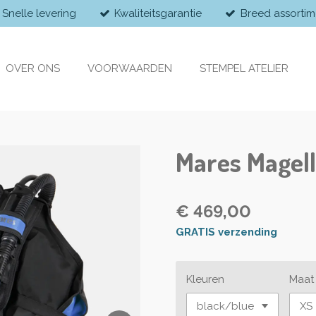
Snelle levering
Kwaliteitsgarantie
Breed assortim
OVER ONS
VOORWAARDEN
STEMPEL ATELIER
Mares Magel
€ 469,00
GRATIS verzending
Kleuren
Maat