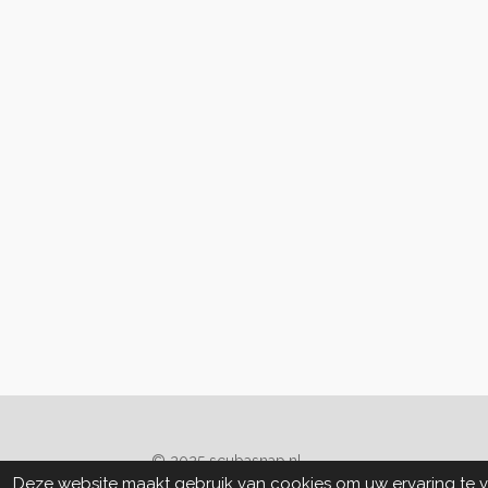
© 2025 scubasnap.nl
Deze website maakt gebruik van cookies om uw ervaring te 