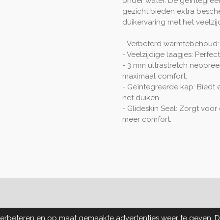
onder water. De geïntegreer
gezicht bieden extra besch
duikervaring met het veelzij
- Verbeterd warmtebehoud: 
- Veelzijdige laagjes: Perfe
- 3 mm ultrastretch neopreen:
maximaal comfort.
- Geïntegreerde kap: Biedt 
het duiken.
- Glideskin Seal: Zorgt voor
meer comfort.
verbeteren en op maat gemaakte advertenties weer te geven. 