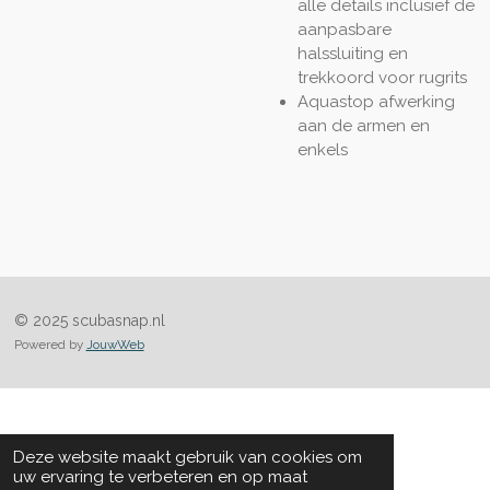
alle details inclusief de
aanpasbare
halssluiting en
trekkoord voor rugrits
Aquastop afwerking
aan de armen en
enkels
© 2025 scubasnap.nl
Powered by
JouwWeb
Deze website maakt gebruik van cookies om
uw ervaring te verbeteren en op maat