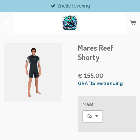
Snelle levering
Ga
direct
naar
de
hoofdinhoud
Mares Reef
Shorty
€ 155,00
GRATIS verzending
Maat