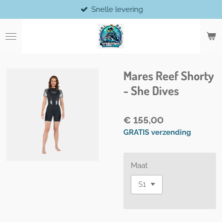
Snelle levering
Ga
direct
naar
de
hoofdinhoud
Mares Reef Shorty
- She Dives
€ 155,00
GRATIS verzending
Maat