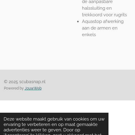
de aanpasbare
halssluiting en
trekkoord voor rugrits
Aquastop afwerking
aan de armen en
enkels
© 2025 scubasnap.nl
Powered by
JouwWeb
Deze website maakt gebruik van cookies om uw
ervaring te verbeteren en op maat gemaakte
advertenties weer te geven. Door op