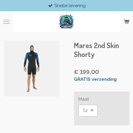
Snelle levering
Ga
direct
naar
de
hoofdinhoud
Mares 2nd Skin
Shorty
€ 199,00
GRATIS verzending
Maat