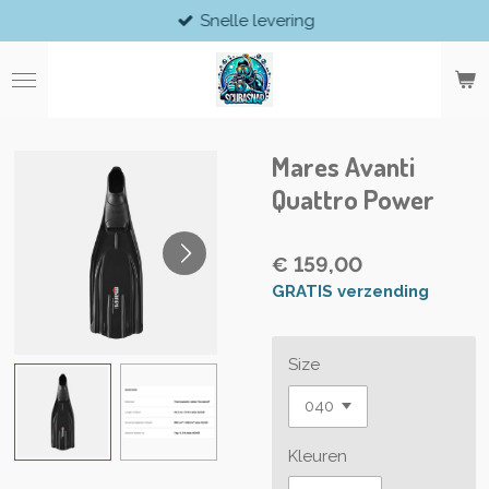
Snelle levering
Ga
direct
naar
de
hoofdinhoud
Mares Avanti
Quattro Power
€ 159,00
GRATIS verzending
Size
Kleuren