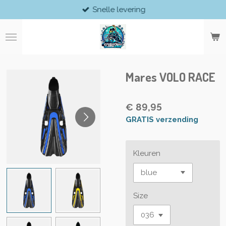
Snelle levering
Ga
direct
naar
de
hoofdinhoud
Mares VOLO RACE
€ 89,95
GRATIS verzending
Kleuren
Size