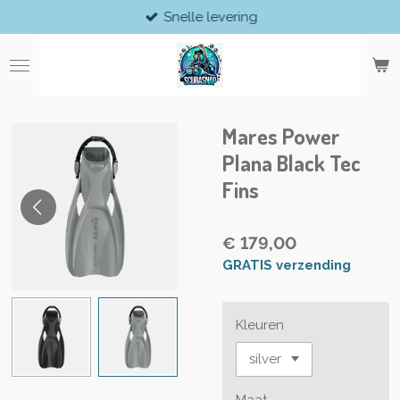
Snelle levering
Ga
direct
naar
de
hoofdinhoud
Mares Power
Plana Black Tec
Fins
€ 179,00
GRATIS verzending
Kleuren
Maat