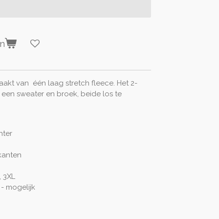
en
aakt van één laag stretch fleece. Het 2-
 een sweater en broek, beide los te
hter
kanten
, 3XL
- mogelijk