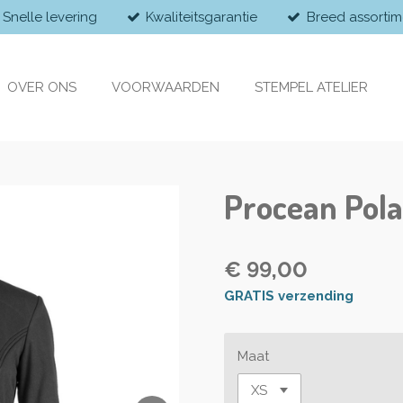
Snelle levering
Kwaliteitsgarantie
Breed assortim
OVER ONS
VOORWAARDEN
STEMPEL ATELIER
Procean Pola
€ 99,00
GRATIS verzending
Maat