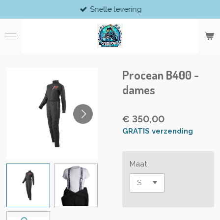
Snelle levering
Ga
direct
naar
de
hoofdinhoud
Procean B400 -
dames
€ 350,00
GRATIS verzending
Maat