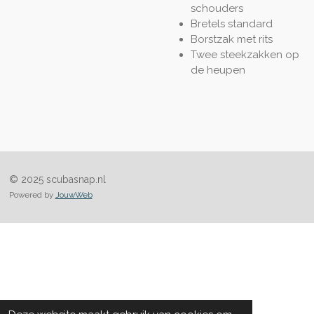
schouders
Bretels standard
Borstzak met rits
Twee steekzakken op
de heupen
© 2025 scubasnap.nl
Powered by
JouwWeb