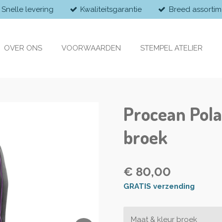
Snelle levering
Kwaliteitsgarantie
Breed assortim
OVER ONS
VOORWAARDEN
STEMPEL ATELIER
Procean Pola
broek
€ 80,00
GRATIS verzending
Maat & kleur broek