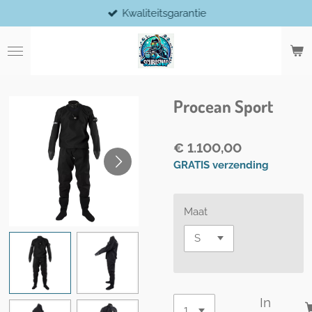
Kwaliteitsgarantie
Ga
direct
naar
de
hoofdinhoud
Procean Sport
€ 1.100,00
GRATIS verzending
Maat
In