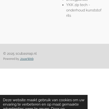
YKK zip tech -
onderhoud kunststof
rits
© 2025 scubasnap.nl
Powered by
JouwWeb
Deze website maakt gebruik van cookies om uw
ervaring te verbeteren en op maat gemaakte
advertenties weer te geven. Door op