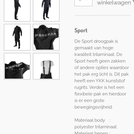
winkelwagen
Sport
De Sport droogpak is
gemaakt van hoge
kwaliteit trilaminaat. De
Sport heeft geen zakken
of andere opties waardoor
het pak erg licht is. Dit pak
heeft een YKK kunststof
rugrits. Verder is het een
flexibele pak en hierdoor
is er een grote
bewegingsvrijheid.
Materiaal body :
polyester trilaminaat
Materiaal benen :