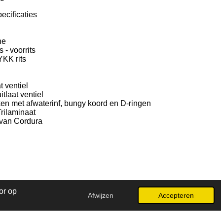
ecificaties
he
 - voorrits
KK rits
t ventiel
tlaat ventiel
en met afwaterinf, bungy koord en D-ringen
rilaminaat
van Cordura
or op
Afwijzen
Accepteren
Powered by
JouwWeb