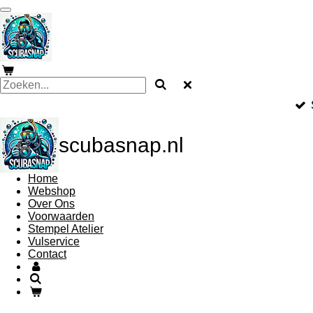
Ga
direct
naar
de
hoofdinhoud
scubasnap.nl
Home
Webshop
Over Ons
Voorwaarden
Stempel Atelier
Vulservice
Contact