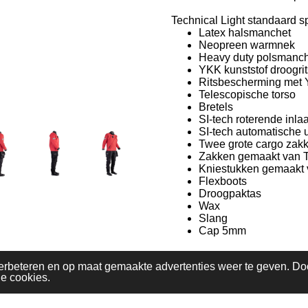
Technical Light standaard sp
Latex halsmanchet
Neopreen warmnek
Heavy duty polsmanc
YKK kunststof droogrits
Ritsbescherming met Y
Telescopische torso
Bretels
SI-tech roterende inlaa
SI-tech automatische ui
Twee grote cargo zakk
Zakken gemaakt van T
Kniestukken gemaakt 
Flexboots
Droogpaktas
Wax
Slang
Cap 5mm
erbeteren en op maat gemaakte advertenties weer te geven. Do
le cookies.