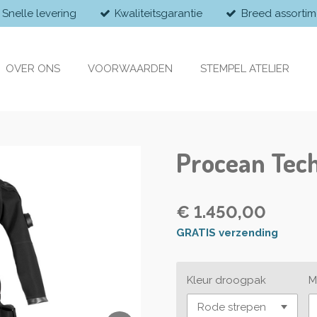
Snelle levering
Kwaliteitsgarantie
Breed assortim
OVER ONS
VOORWAARDEN
STEMPEL ATELIER
Procean Tec
€ 1.450,00
GRATIS verzending
Kleur droogpak
M