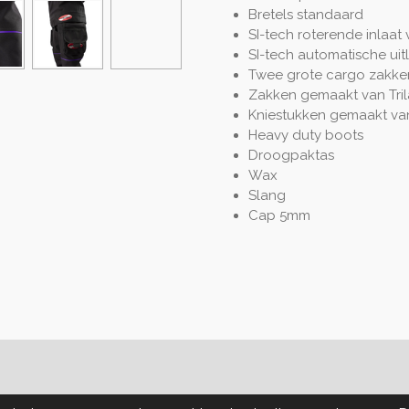
Bretels standaard
SI-tech roterende inlaat 
SI-tech automatische uitl
Twee grote cargo zakken
Zakken gemaakt van Tri
Kniestukken gemaakt va
Heavy duty boots
Droogpaktas
Wax
Slang
Cap 5mm