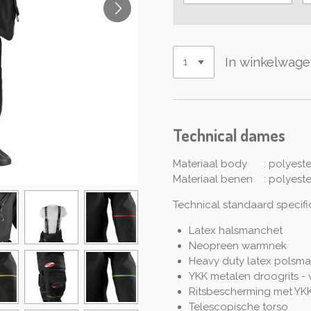
In winkelwag
Technical dames
Materiaal body : polyester
Materiaal benen : polyester
Technical standaard specifi
Latex halsmanchet
Neopreen warmnek
Heavy duty latex polsm
YKK metalen droogrits - v
Ritsbescherming met YKK 
Telescopische torso