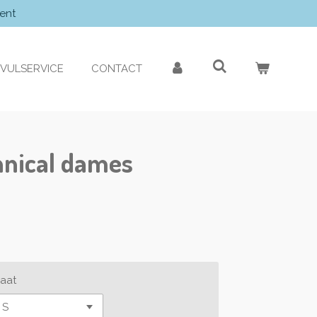
ent
VULSERVICE
CONTACT
hnical dames
aat