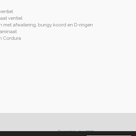
ventiel
aat ventiel
 met afwatering, bungy koord en D-ringen
laminaat
n Cordura
Powered by
JouwWeb