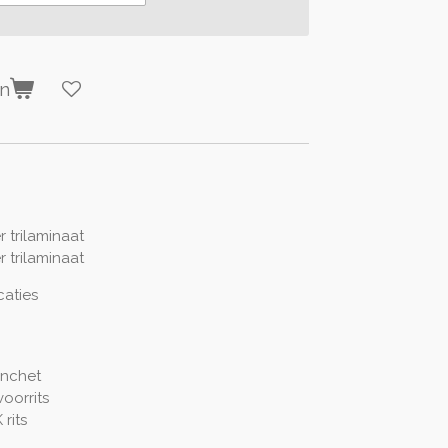
en
 trilaminaat
 trilaminaat
caties
anchet
oorrits
rits