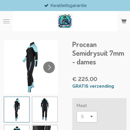
Kwaliteitsgarantie
Ga
direct
naar
de
hoofdinhoud
Procean
Semidrysuit 7mm
- dames
€ 225,00
GRATIS verzending
Maat