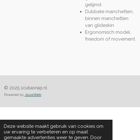
gelijmd
Dubbele manchetten,
binnen manchetten
van glideskin
Ergonomisch model,
freedom of movement
© 2025 scubasnap.nl
Powered by
JouwWeb
Deze website maakt gebruik van cookies om
uw ervaring te verbeteren en op maat
gemaakte advertenties weer te geven. Door