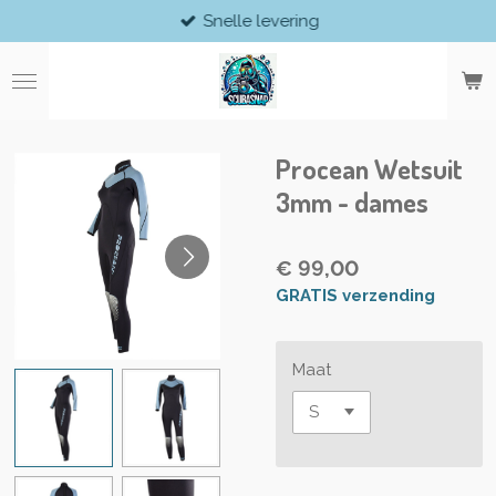
Snelle levering
Ga
direct
naar
de
hoofdinhoud
Procean Wetsuit
3mm - dames
€ 99,00
GRATIS verzending
Maat