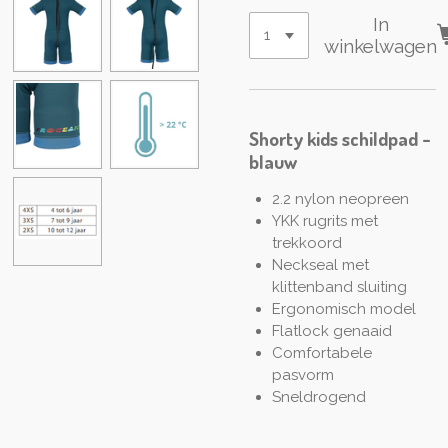
In
winkelwagen
Shorty kids schildpad -
blauw
2.2 nylon neopreen
YKK rugrits met
trekkoord
Neckseal met
klittenband sluiting
Ergonomisch model
Flatlock genaaid
Comfortabele
pasvorm
Sneldrogend