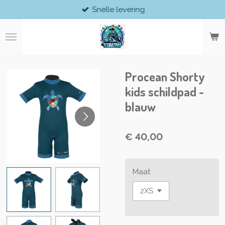
Snelle levering
Ga
direct
naar
de
hoofdinhoud
Procean Shorty
kids schildpad -
blauw
€ 40,00
Maat