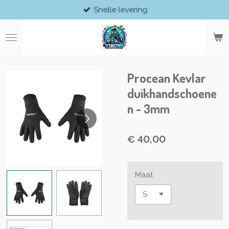
Snelle levering
Ga
direct
naar
de
hoofdinhoud
Procean Kevlar
duikhandschoene
n - 3mm
€ 40,00
Maat