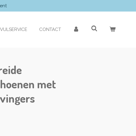
ent
VULSERVICE
CONTACT
reide
choenen met
vingers