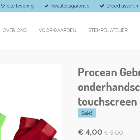
Snelle levering
Kwaliteitsgarantie
Breed assortim
OVER ONS
VOORWAARDEN
STEMPEL ATELIER
Procean Geb
onderhands
touchscreen 
Sale!
€ 4,00
€ 5,00