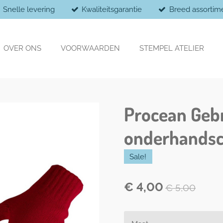
Snelle levering
Kwaliteitsgarantie
Breed assortim
OVER ONS
VOORWAARDEN
STEMPEL ATELIER
Procean Geb
onderhands
Sale!
€ 4,00
€ 5,00