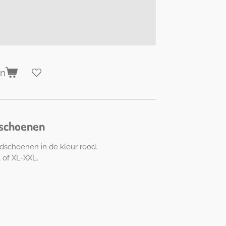
en
dschoenen
dschoenen in de kleur rood.
 of XL-XXL.