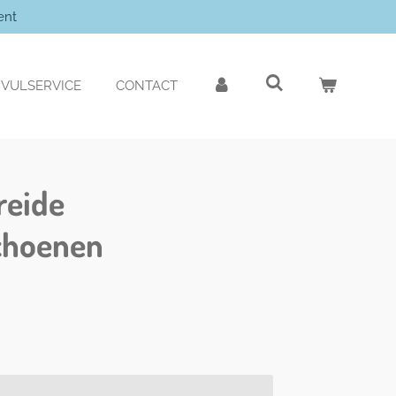
ent
VULSERVICE
CONTACT
reide
choenen