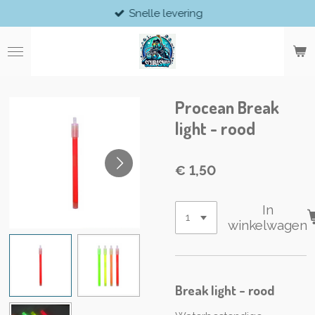
Snelle levering
Ga
direct
naar
de
hoofdinhoud
Procean Break
light - rood
€ 1,50
In
winkelwagen
Break light - rood