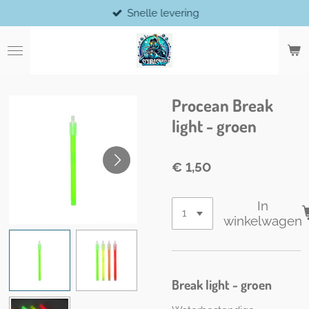
Snelle levering
Ga
direct
naar
de
hoofdinhoud
Procean Break
light - groen
€ 1,50
In
winkelwagen
Break light - groen