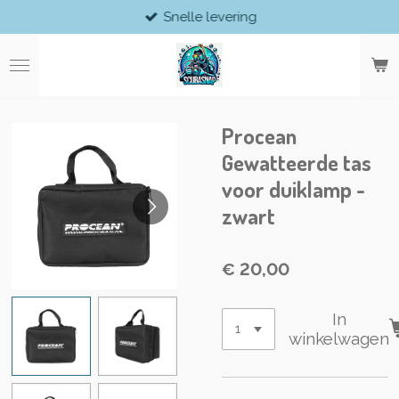
Snelle levering
Ga
direct
naar
de
hoofdinhoud
Procean
Gewatteerde tas
voor duiklamp -
zwart
€ 20,00
In
winkelwagen