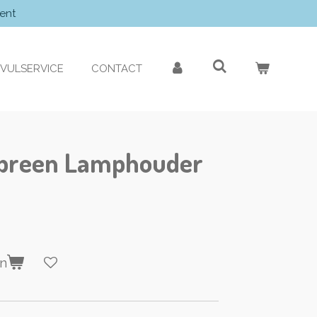
ent
VULSERVICE
CONTACT
preen Lamphouder
en