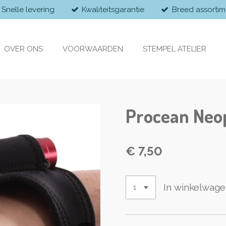
Snelle levering
Kwaliteitsgarantie
Breed assortim
OVER ONS
VOORWAARDEN
STEMPEL ATELIER
Procean Neo
€ 7,50
In winkelwag