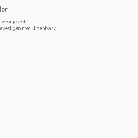
der
oor je pols.
evestigen met klittenband