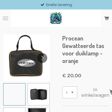
Snelle levering
Ga
direct
naar
de
hoofdinhoud
Procean
Gewatteerde tas
voor duiklamp -
oranje
€ 20,00
In
winkelwagen