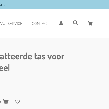
ent
VULSERVICE
CONTACT
tteerde tas voor
eel
en