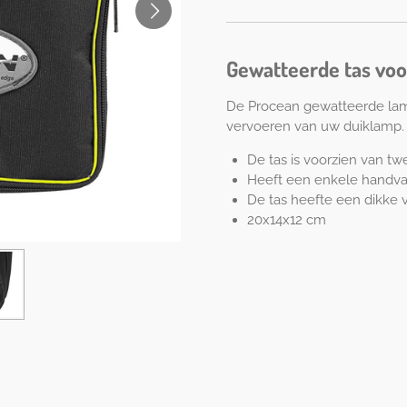
Gewatteerde tas voo
De Procean gewatteerde lamp
vervoeren van uw duiklamp.
De tas is voorzien van tw
Heeft een enkele handva
De tas heefte een dikke
20x14x12 cm