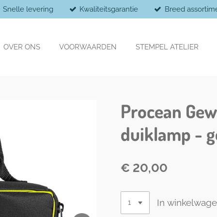
Snelle levering
Kwaliteitsgarantie
Breed assortim
OVER ONS
VOORWAARDEN
STEMPEL ATELIER
Procean Gewa
duiklamp - g
€ 20,00
In winkelwag