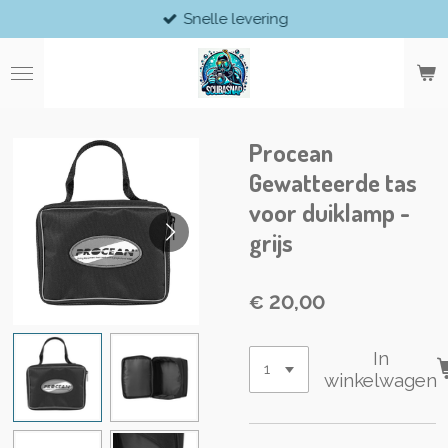
Snelle levering
Ga
direct
naar
de
hoofdinhoud
Procean
Gewatteerde tas
voor duiklamp -
grijs
€ 20,00
In
winkelwagen