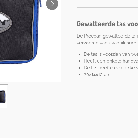
Gewatteerde tas voo
De Procean gewatteerde lamp
vervoeren van uw duiklamp.
De tas is voorzien van tw
Heeft een enkele handva
De tas heefte een dikke
20x14x12 cm