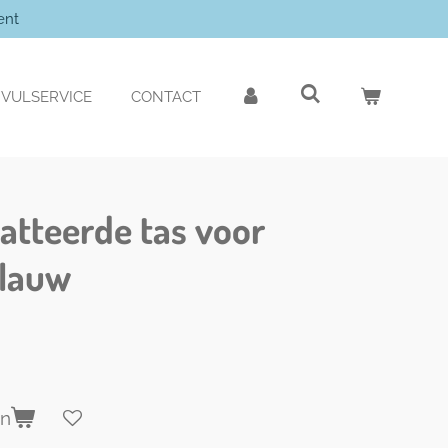
ent
VULSERVICE
CONTACT
tteerde tas voor
blauw
en