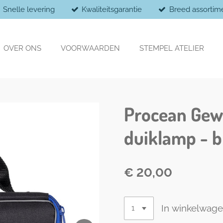
Snelle levering
Kwaliteitsgarantie
Breed assortim
OVER ONS
VOORWAARDEN
STEMPEL ATELIER
Procean Gewa
duiklamp - 
€ 20,00
In winkelwag