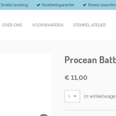
Snelle levering
Kwaliteitsgarantie
Breed assortim
OVER ONS
VOORWAARDEN
STEMPEL ATELIER
Procean Batt
€ 11,00
In winkelwag