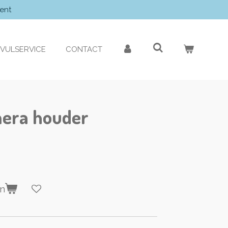
ent
VULSERVICE
CONTACT
era houder
en