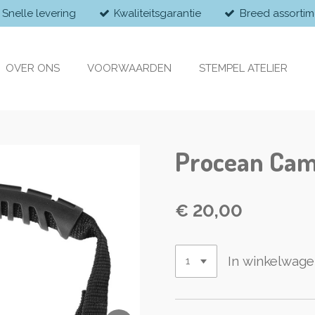
Snelle levering
Kwaliteitsgarantie
Breed assortim
OVER ONS
VOORWAARDEN
STEMPEL ATELIER
Procean Cam
€ 20,00
In winkelwag