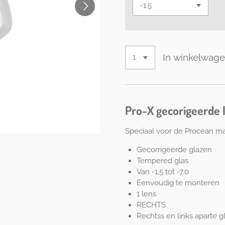
In winkelwag
Pro-X gecorigeerde l
Speciaal voor de Procean m
Gecorrigeerde glazen
Tempered glas
Van -1.5 tot -7.0
Eenvoudig te monteren
1 lens
RECHTS
Rechtss en links aparte g