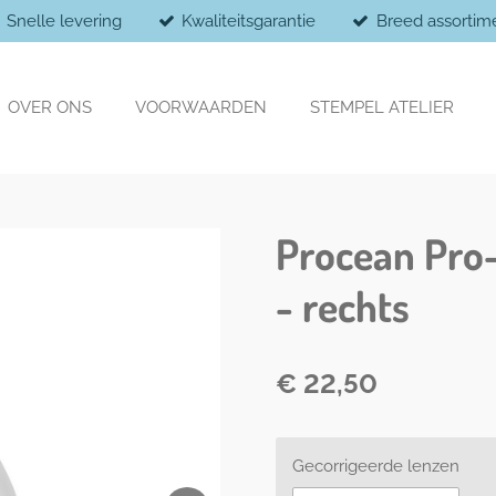
Snelle levering
Kwaliteitsgarantie
Breed assortim
OVER ONS
VOORWAARDEN
STEMPEL ATELIER
Procean Pro-
- rechts
€ 22,50
Gecorrigeerde lenzen