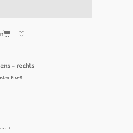
en
ens - rechts
asker
Pro-X
lazen