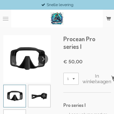
Snelle levering
Ga
direct
naar
de
hoofdinhoud
Procean Pro
series I
€ 50,00
In
winkelwagen
Pro series I