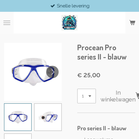
Snelle levering
Ga
direct
naar
de
hoofdinhoud
Procean Pro
series II - blauw
€ 25,00
In
winkelwagen
Pro series II - blauw