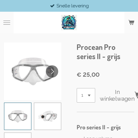
Snelle levering
Ga
direct
naar
de
hoofdinhoud
Procean Pro
series II - grijs
€ 25,00
In
winkelwagen
Pro series II - grijs