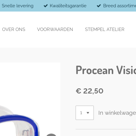
Snelle levering
Kwaliteitsgarantie
Breed assortim
OVER ONS
VOORWAARDEN
STEMPEL ATELIER
Procean Visi
€ 22,50
In winkelwag