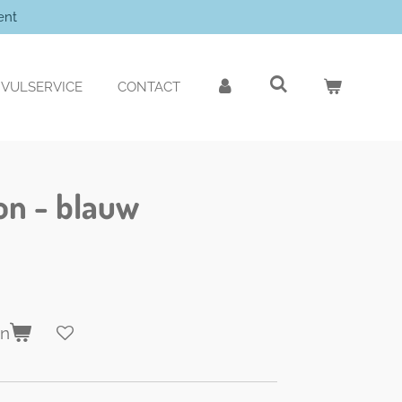
ent
VULSERVICE
CONTACT
on - blauw
en