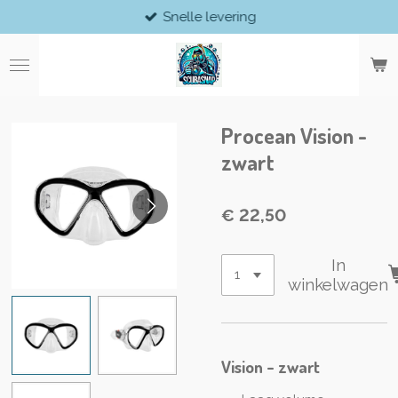
Snelle levering
Ga
direct
naar
de
hoofdinhoud
Procean Vision -
zwart
€ 22,50
In
winkelwagen
Vision - zwart