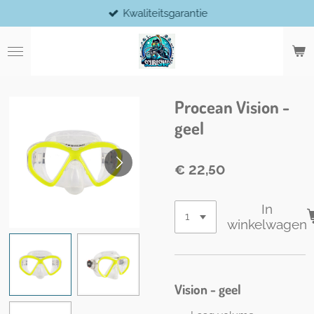
Kwaliteitsgarantie
Ga
direct
naar
de
hoofdinhoud
Procean Vision -
geel
€ 22,50
In
winkelwagen
Vision - geel