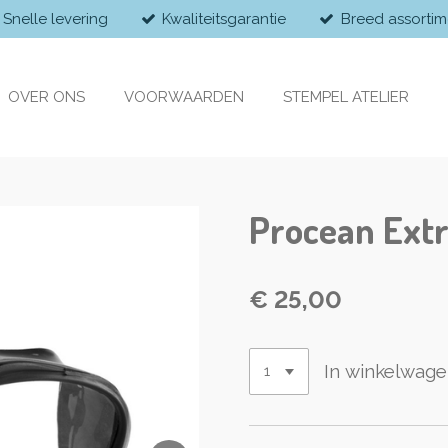
Snelle levering
Kwaliteitsgarantie
Breed assortim
OVER ONS
VOORWAARDEN
STEMPEL ATELIER
Procean Ext
€ 25,00
In winkelwag