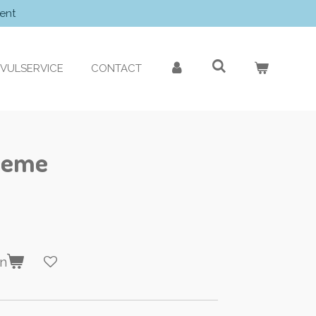
ent
VULSERVICE
CONTACT
reme
en