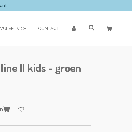
ent
VULSERVICE
CONTACT
ine II kids - groen
en