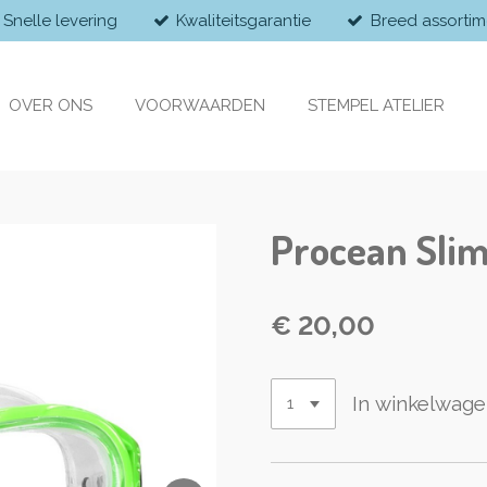
Snelle levering
Kwaliteitsgarantie
Breed assortim
OVER ONS
VOORWAARDEN
STEMPEL ATELIER
Procean Sliml
€ 20,00
In winkelwag