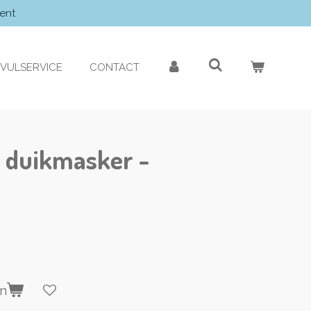
ent
VULSERVICE
CONTACT
 duikmasker -
en