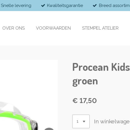
Snelle levering
Kwaliteitsgarantie
Breed assortim
OVER ONS
VOORWAARDEN
STEMPEL ATELIER
Procean Kids
groen
€ 17,50
In winkelwag