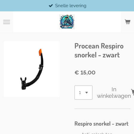
Snelle levering
Ga
direct
naar
de
hoofdinhoud
Procean Respiro
snorkel - zwart
€ 15,00
In
winkelwagen
Respiro snorkel - zwart