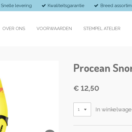
Snelle levering
Kwaliteitsgarantie
Breed assortim
OVER ONS
VOORWAARDEN
STEMPEL ATELIER
Procean Snor
€ 12,50
In winkelwag