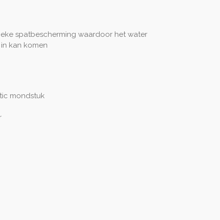
nieke spatbescherming waardoor het water
l in kan komen
tic mondstuk
r