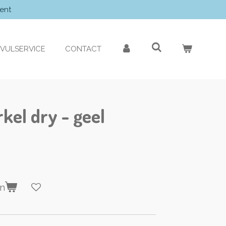
ent
VULSERVICE
CONTACT
kel dry - geel
en