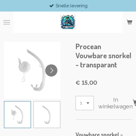
Snelle levering
Ga
direct
naar
de
hoofdinhoud
Procean
Vouwbare snorkel
- transparant
€ 15,00
In
winkelwagen
Vouwbare snorkel -