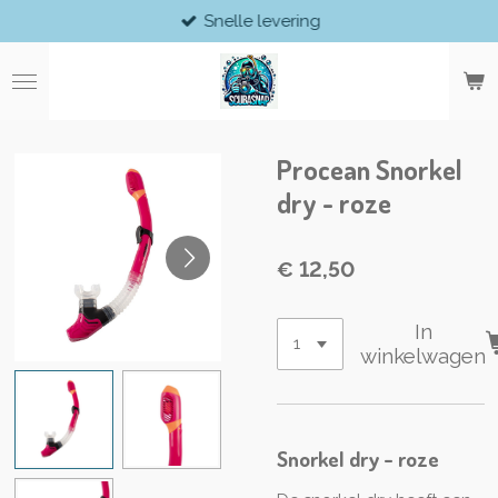
Snelle levering
Ga
direct
naar
de
hoofdinhoud
Procean Snorkel
dry - roze
€ 12,50
In
winkelwagen
Snorkel dry - roze