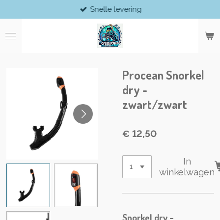
Snelle levering
Ga
direct
naar
de
hoofdinhoud
Procean Snorkel
dry -
zwart/zwart
€ 12,50
In
winkelwagen
Snorkel dry -