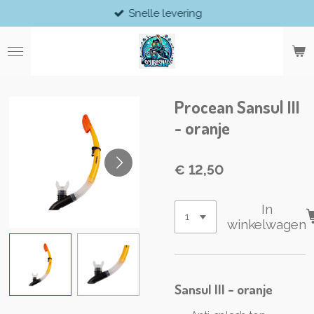
Snelle levering
Ga
direct
naar
de
hoofdinhoud
Procean Sansul III
- oranje
€ 12,50
In
winkelwagen
Sansul III - oranje