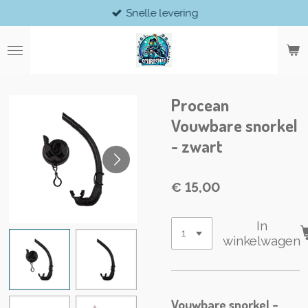
Snelle levering
Ga
direct
naar
de
hoofdinhoud
Procean
Vouwbare snorkel
- zwart
€ 15,00
In
winkelwagen
Vouwbare snorkel -